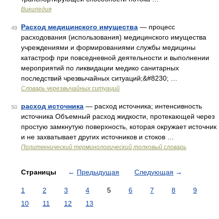
Википедия
Расход медицинского имущества
— процесс
49
расходования (использования) медицинского имущества
учреждениями и формированиями службы медицины
катастроф при повседневной деятельности и выполнении
мероприятий по ликвидации медико санитарных
последствий чрезвычайных ситуаций;&#8230; …
Словарь черезвычайных ситуаций
расход источника
— расход источника; интенсивность
50
источника Объемный расход жидкости, протекающей через
простую замкнутую поверхность, которая окружает источник
и не захватывает других источников и стоков …
Политехнический терминологический толковый словарь
Страницы
←
Предыдущая
Следующая
→
1
2
3
4
5
6
7
8
9
10
11
12
13