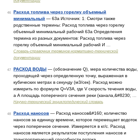
документации
Расход топлива через горелку объемный
46
минимальный
— 63а Источник: 1: Смотри также
родственные термины: Расход топлива через горелку
объемный минимальный рабочий 63а Определения
термина из разных документов: Расход топлива через
горелку объемный минимальный рабочий И …
Словарь-справочник терминов нормативно-технической
документации
РАСХОД ВОДЫ
— (обозначение Q), мера количества воды,
47
проходящей через определенную точку, выраженная в
кубических метрах в секунду (м3/сек). Расход можно
измерить по формуле Q=V3А, где V скорость течения воды,
а А площадь поперечного сечения реки (канала,&#8230; …
Научно-технический энциклопедический словарь
Расход наносов
— Расход наносов&#160; количество
48
наносов за единицу времени, которое перемещает водоток
через поперечное сечение. Измеряется в кг/с. Расход
наносов является результатом поступления наносов и
транспортирующей способности потока …